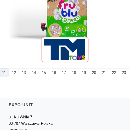
11
12
13
14
15
16
17
18
19
20
21
22
23
EXPO UNIT
ul. Ku Wiśle 7
00-707 Warszawa, Polska
www.unit.pl