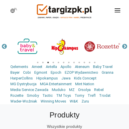
PL
WCHODZĘ NA TARGI
MARKI
PRODUKTY
WEBINARY
Qelements
Ameet
Antella
Apollo
Ateneum
Baby Travel
AKTUALNOŚCI
Bayer
Cobi
Egmont
Epoch
EZOP Wydawnictwo
Granna
HarperCollins
Hipokampus
Jawa
Kids Concept
LOGOWANIE
MG Dystrybucja
MGA Entertainment
Mint Nation
Media Service Zawada
Muduko
MZ
Orsolya
Rebel
REJESTRACJA
Rozette
Smoby
Tactic
TM Toys
Tomy
Trefl
Trodat
Wader-Woźniak
Winning Moves
W&K
Zuru
Produkty
Wszystkie produkty