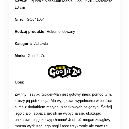
Nazwa:
Figurka Spider-Man Marvel Goo Jit Zu - wysokość
13 cm
Nr ref
: GOJ41054
Rodzaj produktu
:
Rekomendowany
Kategoria
:
Zabawki
Marka
: Goo Jit Zu
Opis:
Zwinny i szybki Spider-Man jest gotowy nieść pomoc tym,
którzy jej potrzebują. Ma wyjątkowe wypełnienie w postaci
slime z dodatkiem małych, plastikowych pajęczyn. Ściśnij
jego ciało i zobacz jak slime wypycha się, ukazując
unikatowe pajęcze wypełnienie! Jest też megarozciągliwy,
można wydłużać jego nogi i ręce trzykrotnie ale zawsze