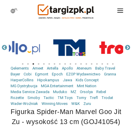
PL
WCHODZĘ NA TARGI
MARKI
PRODUKTY
WEBINARY
Qelements
Ameet
Antella
Apollo
Ateneum
Baby Travel
AKTUALNOŚCI
Bayer
Cobi
Egmont
Epoch
EZOP Wydawnictwo
Granna
HarperCollins
Hipokampus
Jawa
Kids Concept
LOGOWANIE
MG Dystrybucja
MGA Entertainment
Mint Nation
Media Service Zawada
Muduko
MZ
Orsolya
Rebel
REJESTRACJA
Rozette
Smoby
Tactic
TM Toys
Tomy
Trefl
Trodat
Wader-Woźniak
Winning Moves
W&K
Zuru
Figurka Spider-Man Marvel Goo Jit
Zu - wysokość 13 cm (GOJ41054)