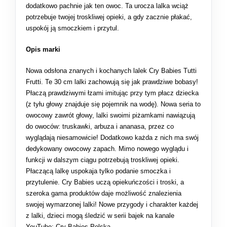
dodatkowo pachnie jak ten owoc. Ta urocza lalka wciąż
potrzebuje twojej troskliwej opieki, a gdy zacznie płakać,
uspokój ją smoczkiem i przytul.
Opis marki
Nowa odsłona znanych i kochanych lalek Cry Babies Tutti
Frutti. Te 30 cm lalki zachowują się jak prawdziwe bobasy!
Płaczą prawdziwymi łzami imitując przy tym płacz dziecka
(z tyłu głowy znajduje się pojemnik na wodę). Nowa seria to
owocowy zawrót głowy, lalki swoimi piżamkami nawiązują
do owoców: truskawki, arbuza i ananasa, przez co
wyglądają niesamowicie! Dodatkowo każda z nich ma swój
dedykowany owocowy zapach. Mimo nowego wyglądu i
funkcji w dalszym ciągu potrzebują troskliwej opieki.
Płaczącą lalkę uspokaja tylko podanie smoczka i
przytulenie. Cry Babies uczą opiekuńczości i troski, a
szeroka gama produktów daje możliwość znalezienia
swojej wymarzonej lalki! Nowe przygody i charakter każdej
z lalki, dzieci mogą śledzić w serii bajek na kanale
YouTube: Cry Babies Polska.