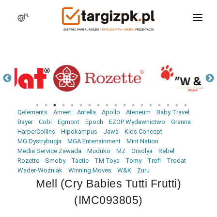
PL
WCHODZĘ NA TARGI
MARKI
PRODUKTY
WEBINARY
Qelements
Ameet
Antella
Apollo
Ateneum
Baby Travel
AKTUALNOŚCI
Bayer
Cobi
Egmont
Epoch
EZOP Wydawnictwo
Granna
HarperCollins
Hipokampus
Jawa
Kids Concept
LOGOWANIE
MG Dystrybucja
MGA Entertainment
Mint Nation
Media Service Zawada
Muduko
MZ
Orsolya
Rebel
REJESTRACJA
Rozette
Smoby
Tactic
TM Toys
Tomy
Trefl
Trodat
Wader-Woźniak
Winning Moves
W&K
Zuru
Mell (Cry Babies Tutti Frutti)
(IMC093805)