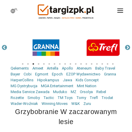
PL
WCHODZĘ NA TARGI
MARKI
PRODUKTY
WEBINARY
Qelements
Ameet
Antella
Apollo
Ateneum
Baby Travel
AKTUALNOŚCI
Bayer
Cobi
Egmont
Epoch
EZOP Wydawnictwo
Granna
HarperCollins
Hipokampus
Jawa
Kids Concept
LOGOWANIE
MG Dystrybucja
MGA Entertainment
Mint Nation
Media Service Zawada
Muduko
MZ
Orsolya
Rebel
REJESTRACJA
Rozette
Smoby
Tactic
TM Toys
Tomy
Trefl
Trodat
Wader-Woźniak
Winning Moves
W&K
Zuru
Grzybobranie W zaczarowanym
lesie