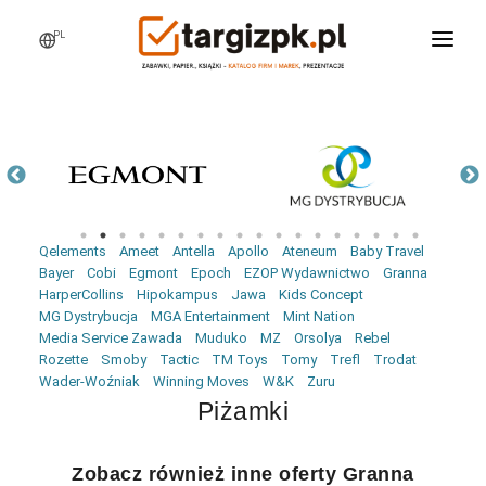
PL
WCHODZĘ NA TARGI
MARKI
PRODUKTY
WEBINARY
Qelements
Ameet
Antella
Apollo
Ateneum
Baby Travel
AKTUALNOŚCI
Bayer
Cobi
Egmont
Epoch
EZOP Wydawnictwo
Granna
HarperCollins
Hipokampus
Jawa
Kids Concept
LOGOWANIE
MG Dystrybucja
MGA Entertainment
Mint Nation
Media Service Zawada
Muduko
MZ
Orsolya
Rebel
REJESTRACJA
Rozette
Smoby
Tactic
TM Toys
Tomy
Trefl
Trodat
Wader-Woźniak
Winning Moves
W&K
Zuru
Piżamki
Zobacz również inne oferty Granna