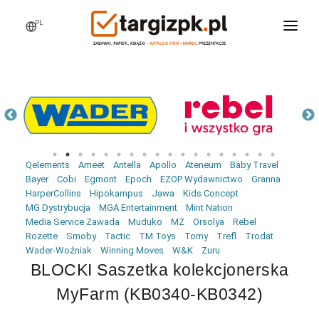
PL
WCHODZĘ NA TARGI
MARKI
PRODUKTY
WEBINARY
Qelements
Ameet
Antella
Apollo
Ateneum
Baby Travel
AKTUALNOŚCI
Bayer
Cobi
Egmont
Epoch
EZOP Wydawnictwo
Granna
HarperCollins
Hipokampus
Jawa
Kids Concept
LOGOWANIE
MG Dystrybucja
MGA Entertainment
Mint Nation
Media Service Zawada
Muduko
MZ
Orsolya
Rebel
REJESTRACJA
Rozette
Smoby
Tactic
TM Toys
Tomy
Trefl
Trodat
Wader-Woźniak
Winning Moves
W&K
Zuru
BLOCKI Saszetka kolekcjonerska
MyFarm (KB0340-KB0342)