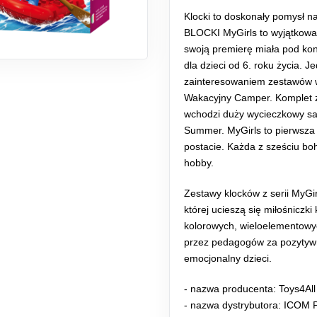
Klocki to doskonały pomysł na
BLOCKI MyGirls to wyjątkowa 
swoją premierę miała pod kon
dla dzieci od 6. roku życia. 
zainteresowaniem zestawów w 
Wakacyjny Camper. Komplet z
wchodzi duży wycieczkowy samo
Summer. MyGirls to pierwsza
postacie. Każda z sześciu boha
hobby.
Zestawy klocków z serii MyGi
której ucieszą się miłośniczk
kolorowych, wieloelementowyc
przez pedagogów za pozytywn
emocjonalny dzieci.
- nazwa producenta: Toys4All
- nazwa dystrybutora: ICOM 