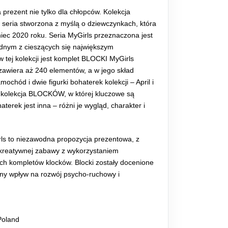
 prezent nie tylko dla chłopców. Kolekcja
seria stworzona z myślą o dziewczynkach, która
iec 2020 roku. Seria MyGirls przeznaczona jest
Jednym z cieszących się największym
tej kolekcji jest komplet BLOCKI MyGirls
awiera aż 240 elementów, a w jego skład
chód i dwie figurki bohaterek kolekcji – April i
 kolekcja BLOCKÓW, w której kluczowe są
terek jest inna – różni je wygląd, charakter i
rls to niezawodna propozycja prezentowa, z
i kreatywnej zabawy z wykorzystaniem
h kompletów klocków. Blocki zostały docenione
y wpływ na rozwój psycho-ruchowy i
Poland