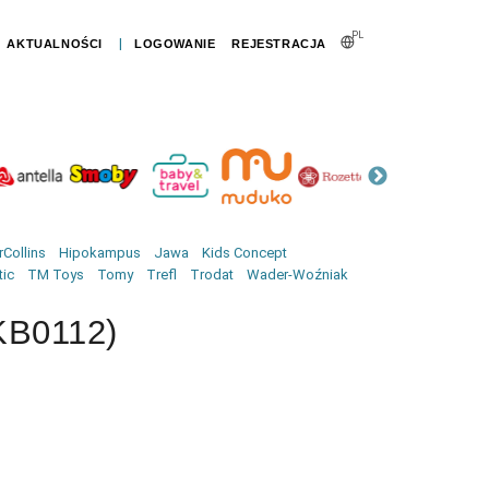
PL
|
AKTUALNOŚCI
LOGOWANIE
REJESTRACJA
W bu
Collins
Hipokampus
Jawa
Kids Concept
tic
TM Toys
Tomy
Trefl
Trodat
Wader-Woźniak
KB0112)