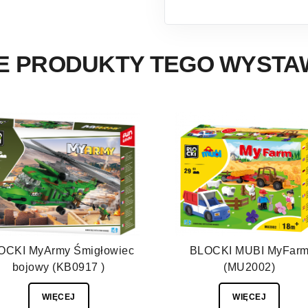
E PRODUKTY TEGO WYST
OCKI MyArmy Śmigłowiec
BLOCKI MUBI MyFar
bojowy (KB0917 )
(MU2002)
WIĘCEJ
WIĘCEJ