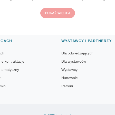
POKAŻ WIĘCEJ
RGACH
WYSTAWCY I PARTNERZY
ach
Dla odwiedzających
ne kontraktacje
Dla wystawców
 tematyczny
Wystawcy
t
Hurtownie
min
Patroni