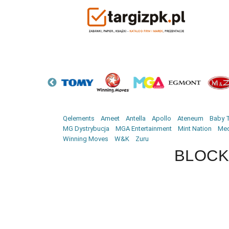
Qelements
Ameet
Antella
Apollo
Ateneum
Baby T
MG Dystrybucja
MGA Entertainment
Mint Nation
Med
Winning Moves
W&K
Zuru
BLOCKI