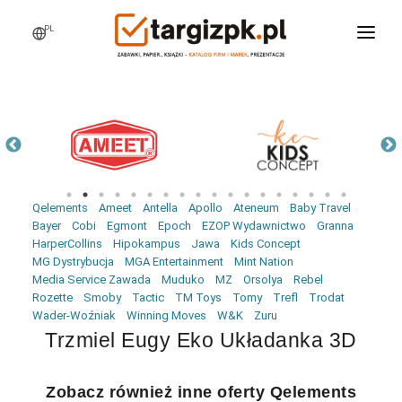
PL
WCHODZĘ NA TARGI
MARKI
PRODUKTY
WEBINARY
Qelements
Ameet
Antella
Apollo
Ateneum
Baby Travel
AKTUALNOŚCI
Bayer
Cobi
Egmont
Epoch
EZOP Wydawnictwo
Granna
HarperCollins
Hipokampus
Jawa
Kids Concept
LOGOWANIE
MG Dystrybucja
MGA Entertainment
Mint Nation
Media Service Zawada
Muduko
MZ
Orsolya
Rebel
REJESTRACJA
Rozette
Smoby
Tactic
TM Toys
Tomy
Trefl
Trodat
Wader-Woźniak
Winning Moves
W&K
Zuru
Trzmiel Eugy Eko Układanka 3D
Zobacz również inne oferty Qelements