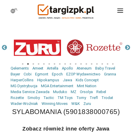
PL
WCHODZĘ NA TARGI
MARKI
PRODUKTY
WEBINARY
Qelements
Ameet
Antella
Apollo
Ateneum
Baby Travel
AKTUALNOŚCI
Bayer
Cobi
Egmont
Epoch
EZOP Wydawnictwo
Granna
HarperCollins
Hipokampus
Jawa
Kids Concept
LOGOWANIE
MG Dystrybucja
MGA Entertainment
Mint Nation
Media Service Zawada
Muduko
MZ
Orsolya
Rebel
REJESTRACJA
Rozette
Smoby
Tactic
TM Toys
Tomy
Trefl
Trodat
Wader-Woźniak
Winning Moves
W&K
Zuru
SYLABOMANIA (5901838000765)
Zobacz również inne oferty Jawa