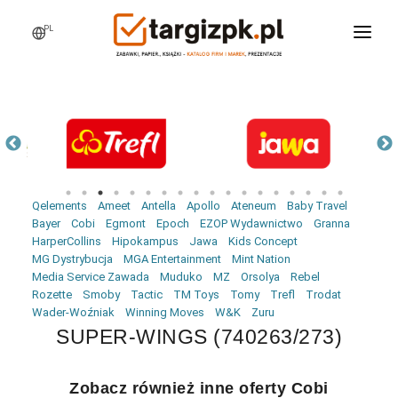
PL
WCHODZĘ NA TARGI
MARKI
PRODUKTY
WEBINARY
Qelements
Ameet
Antella
Apollo
Ateneum
Baby Travel
AKTUALNOŚCI
Bayer
Cobi
Egmont
Epoch
EZOP Wydawnictwo
Granna
HarperCollins
Hipokampus
Jawa
Kids Concept
LOGOWANIE
MG Dystrybucja
MGA Entertainment
Mint Nation
Media Service Zawada
Muduko
MZ
Orsolya
Rebel
REJESTRACJA
Rozette
Smoby
Tactic
TM Toys
Tomy
Trefl
Trodat
Wader-Woźniak
Winning Moves
W&K
Zuru
SUPER-WINGS (740263/273)
Zobacz również inne oferty Cobi