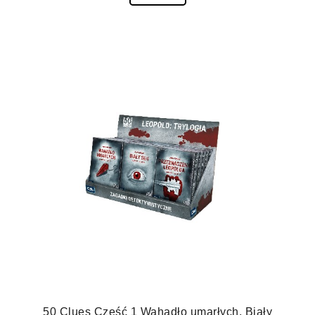
50 Clues Część 1 Wahadło umarłych, Biały