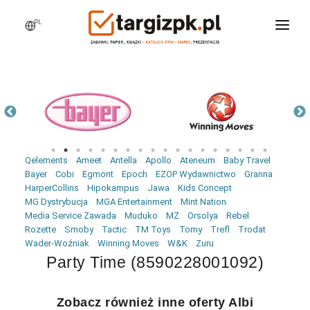
PL
WCHODZĘ NA TARGI
MARKI
PRODUKTY
WEBINARY
Qelements
Ameet
Antella
Apollo
Ateneum
Baby Travel
AKTUALNOŚCI
Bayer
Cobi
Egmont
Epoch
EZOP Wydawnictwo
Granna
HarperCollins
Hipokampus
Jawa
Kids Concept
LOGOWANIE
MG Dystrybucja
MGA Entertainment
Mint Nation
Media Service Zawada
Muduko
MZ
Orsolya
Rebel
REJESTRACJA
Rozette
Smoby
Tactic
TM Toys
Tomy
Trefl
Trodat
Wader-Woźniak
Winning Moves
W&K
Zuru
Party Time (8590228001092)
Zobacz również inne oferty Albi