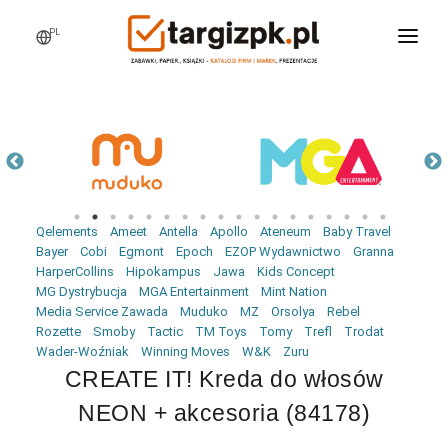
PL
WCHODZĘ NA TARGI
MARKI
PRODUKTY
WEBINARY
Qelements
Ameet
Antella
Apollo
Ateneum
Baby Travel
AKTUALNOŚCI
Bayer
Cobi
Egmont
Epoch
EZOP Wydawnictwo
Granna
HarperCollins
Hipokampus
Jawa
Kids Concept
LOGOWANIE
MG Dystrybucja
MGA Entertainment
Mint Nation
Media Service Zawada
Muduko
MZ
Orsolya
Rebel
REJESTRACJA
Rozette
Smoby
Tactic
TM Toys
Tomy
Trefl
Trodat
Wader-Woźniak
Winning Moves
W&K
Zuru
CREATE IT! Kreda do włosów
NEON + akcesoria (84178)