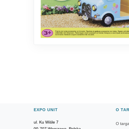
EXPO UNIT
O TA
ul. Ku Wiśle 7
O targ
00-707 Warszawa, Polska