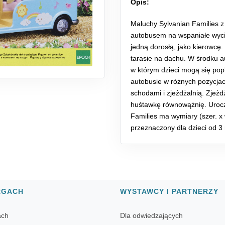
Opis:
Maluchy Sylvanian Families z
autobusem na wspaniałe wycie
jedną dorosłą, jako kierowcę
tarasie na dachu. W środku a
w którym dzieci mogą się p
autobusie w różnych pozycja
schodami i zjeżdżalnią. Zjeżd
huśtawkę równowążnię. Urocz
Families ma wymiary (szer. x 
przeznaczony dla dzieci od 3 
RGACH
WYSTAWCY I PARTNERZY
ach
Dla odwiedzających