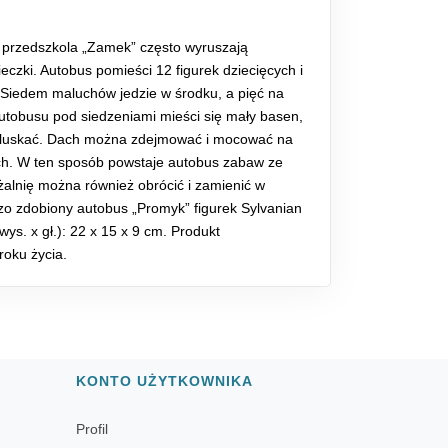
 przedszkola „Zamek” często wyruszają
czki. Autobus pomieści 12 figurek dziecięcych i
. Siedem maluchów jedzie w środku, a pięć na
utobusu pod siedzeniami mieści się mały basen,
opluskać. Dach można zdejmować i mocować na
ch. W ten sposób powstaje autobus zabaw ze
żalnię można również obrócić i zamienić w
o zdobiony autobus „Promyk” figurek Sylvanian
wys. x gł.): 22 x 15 x 9 cm. Produkt
roku życia.
KONTO UŻYTKOWNIKA
Profil