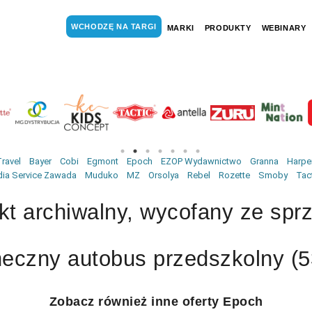
WCHODZĘ NA TARGI
MARKI
PRODUKTY
WEBINARY
ravel
Bayer
Cobi
Egmont
Epoch
EZOP Wydawnictwo
Granna
Harper
ia Service Zawada
Muduko
MZ
Orsolya
Rebel
Rozette
Smoby
Tac
kt archiwalny, wycofany ze spr
neczny autobus przedszkolny (5
Zobacz również inne oferty Epoch