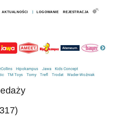
PL
|
AKTUALNOŚCI
LOGOWANIE
REJESTRACJA
Collins
Hipokampus
Jawa
Kids Concept
tic
TM Toys
Tomy
Trefl
Trodat
Wader-Woźniak
zedaży
317)