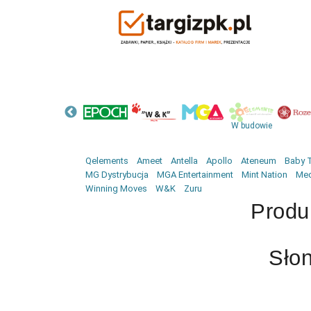
W budowie
Qelements
Ameet
Antella
Apollo
Ateneum
Baby T
MG Dystrybucja
MGA Entertainment
Mint Nation
Med
Winning Moves
W&K
Zuru
Produ
Sło