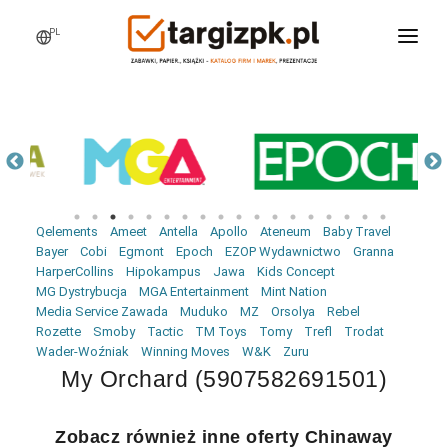
PL
WCHODZĘ NA TARGI
MARKI
PRODUKTY
WEBINARY
Qelements
Ameet
Antella
Apollo
Ateneum
Baby Travel
AKTUALNOŚCI
Bayer
Cobi
Egmont
Epoch
EZOP Wydawnictwo
Granna
HarperCollins
Hipokampus
Jawa
Kids Concept
LOGOWANIE
MG Dystrybucja
MGA Entertainment
Mint Nation
Media Service Zawada
Muduko
MZ
Orsolya
Rebel
REJESTRACJA
Rozette
Smoby
Tactic
TM Toys
Tomy
Trefl
Trodat
Wader-Woźniak
Winning Moves
W&K
Zuru
My Orchard (5907582691501)
Zobacz również inne oferty Chinaway