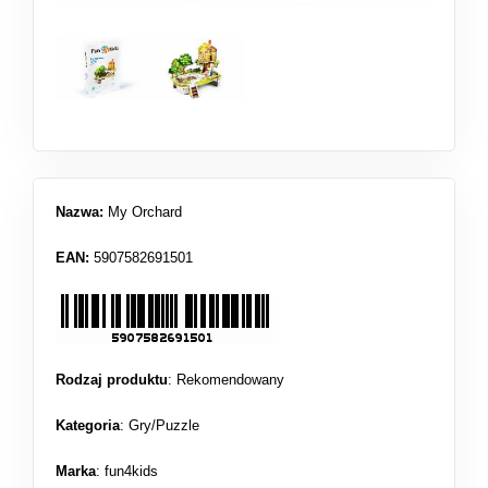
Nazwa:
My Orchard
EAN:
5907582691501
Rodzaj produktu
:
Rekomendowany
Kategoria
:
Gry/Puzzle
Marka
: fun4kids