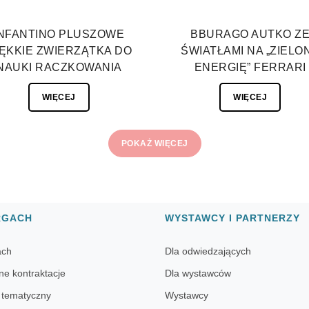
INFANTINO PLUSZOWE
BBURAGO AUTKO Z
ĘKKIE ZWIERZĄTKA DO
ŚWIATŁAMI NA „ZIELO
NAUKI RACZKOWANIA
ENERGIĘ” FERRARI
WIĘCEJ
WIĘCEJ
POKAŻ WIĘCEJ
RGACH
WYSTAWCY I PARTNERZY
ach
Dla odwiedzających
ne kontraktacje
Dla wystawców
 tematyczny
Wystawcy