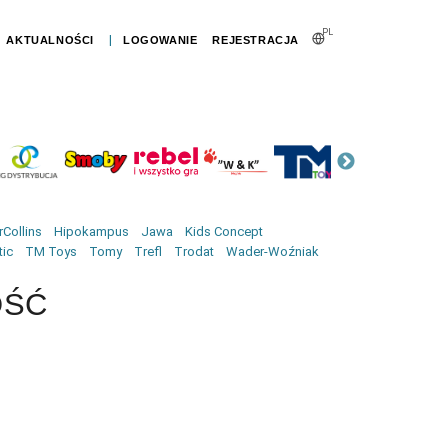
PL
|
AKTUALNOŚCI
LOGOWANIE
REJESTRACJA
Collins
Hipokampus
Jawa
Kids Concept
tic
TM Toys
Tomy
Trefl
Trodat
Wader-Woźniak
OŚĆ