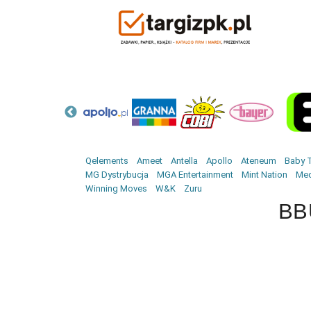
Qelements
Ameet
Antella
Apollo
Ateneum
Baby T
MG Dystrybucja
MGA Entertainment
Mint Nation
Med
Winning Moves
W&K
Zuru
BB