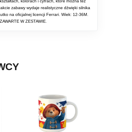
ształtach, kolorach i cyfrach, które można też
rakcie zabawy wydaje realistyczne dźwięki silnika
utko na oficjalnej licencji Ferrari. Wiek: 12-36M.
. ZAWARTE W ZESTAWIE.
AWCY