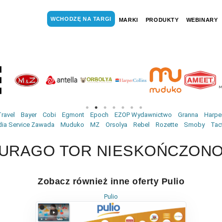
WCHODZĘ NA TARGI
MARKI
PRODUKTY
WEBINARY
ravel
Bayer
Cobi
Egmont
Epoch
EZOP Wydawnictwo
Granna
Harper
ia Service Zawada
Muduko
MZ
Orsolya
Rebel
Rozette
Smoby
Tac
URAGO TOR NIESKOŃCZON
Zobacz również inne oferty Pulio
Pulio