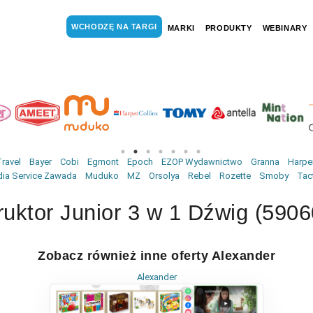
WCHODZĘ NA TARGI
MARKI
PRODUKTY
WEBINARY
ravel
Bayer
Cobi
Egmont
Epoch
EZOP Wydawnictwo
Granna
Harper
ia Service Zawada
Muduko
MZ
Orsolya
Rebel
Rozette
Smoby
Tac
ruktor Junior 3 w 1 Dźwig (590
Zobacz również inne oferty Alexander
Alexander