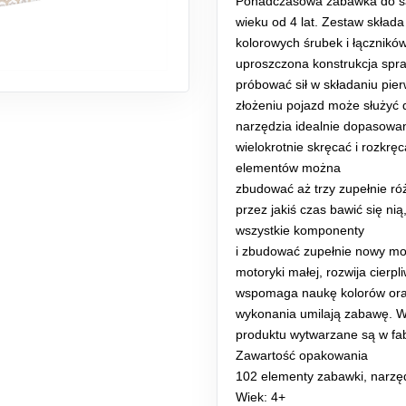
Ponadczasowa zabawka do sa
wieku od 4 lat. Zestaw skład
kolorowych śrubek i łącznikó
uproszczona konstrukcja spra
próbować sił w składaniu pie
złożeniu pojazd może służyć 
narzędzia idealnie dopasowa
wielokrotnie skręcać i rozkr
elementów można
zbudować aż trzy zupełnie r
przez jakiś czas bawić się n
wszystkie komponenty
i zbudować zupełnie nowy mo
motoryki małej, rozwija cierp
wspomaga naukę kolorów oraz 
wykonania umilają zabawę. 
produktu wytwarzane są w fa
Zawartość opakowania
102 elementy zabawki, narzęd
Wiek: 4+