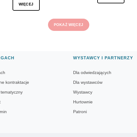
WIĘCEJ
POKAŻ WIĘCEJ
RGACH
WYSTAWCY I PARTNERZY
ach
Dla odwiedzających
ne kontraktacje
Dla wystawców
 tematyczny
Wystawcy
t
Hurtownie
min
Patroni