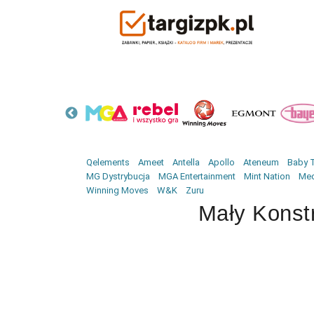
Qelements
Ameet
Antella
Apollo
Ateneum
Baby T
MG Dystrybucja
MGA Entertainment
Mint Nation
Med
Winning Moves
W&K
Zuru
Mały Konst