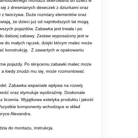
modzielnego montażu skierowana do dzieci w
a się z drewnianych deseczek z dziurkami oraz
w z tworzywa. Duże rozmiary elementów oraz
wiają, że dzieci już od najmłodszych lat mogą
rwszych pojazdów. Zabawka jest trwała i po
do dalszej zabawy. Zestaw wyposażony jest w
ne do małych rączek, dzięki którym malec może
ęcać konstrukcję. Z zawartych w opakowaniu
óżne pojazdy. Po skręceniu zabawki malec może
ią, a kiedy znudzi mu się, może rozmontować
del. Zabawka wspaniale wpływa na rozwój
liwość oraz stymuluje wyobraźnię. Doskonale
liczenia. Wyjątkowa estetyka produktu i jakość
Wszystkie komponenty wchodzące w skład
bryce Alexandra.
zia do montażu, instrukcja.