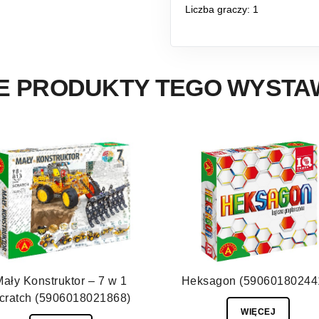
Liczba graczy: 1
E PRODUKTY TEGO WYST
ały Konstruktor – 7 w 1
Heksagon (59060180244
cratch (5906018021868)
WIĘCEJ