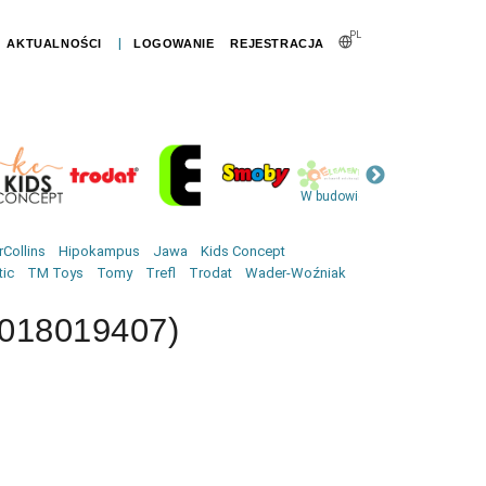
PL
|
AKTUALNOŚCI
LOGOWANIE
REJESTRACJA
W budowie
Collins
Hipokampus
Jawa
Kids Concept
tic
TM Toys
Tomy
Trefl
Trodat
Wader-Woźniak
6018019407)