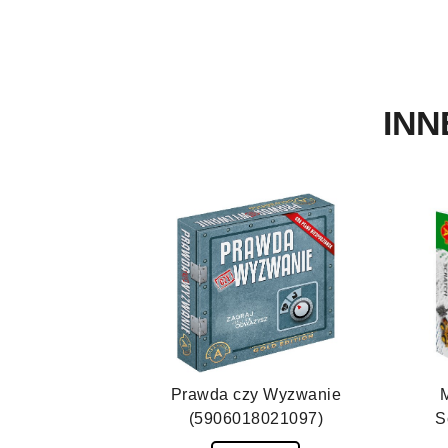
INN
Prawda czy Wyzwanie
M
(5906018021097)
S