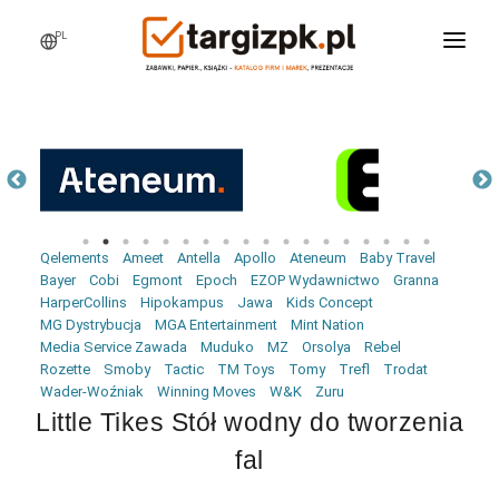
PL
WCHODZĘ NA TARGI
MARKI
PRODUKTY
WEBINARY
Qelements
Ameet
Antella
Apollo
Ateneum
Baby Travel
AKTUALNOŚCI
Bayer
Cobi
Egmont
Epoch
EZOP Wydawnictwo
Granna
HarperCollins
Hipokampus
Jawa
Kids Concept
LOGOWANIE
MG Dystrybucja
MGA Entertainment
Mint Nation
Media Service Zawada
Muduko
MZ
Orsolya
Rebel
REJESTRACJA
Rozette
Smoby
Tactic
TM Toys
Tomy
Trefl
Trodat
Wader-Woźniak
Winning Moves
W&K
Zuru
Little Tikes Stół wodny do tworzenia
fal