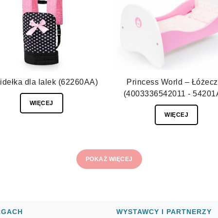
idełka dla lalek (62260AA)
Princess World – Łóżec
(4003336542011 - 54201
WIĘCEJ
WIĘCEJ
POKAŻ WIĘCEJ
RGACH
WYSTAWCY I PARTNERZY