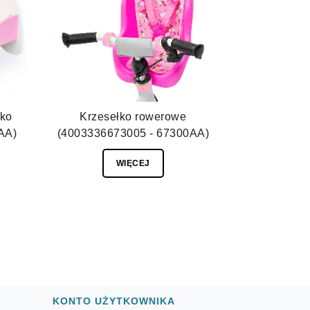
zko
Krzesełko rowerowe
AA)
(4003336673005 - 67300AA)
WIĘCEJ
KONTO UŻYTKOWNIKA