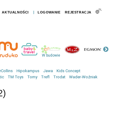
PL
|
AKTUALNOŚCI
LOGOWANIE
REJESTRACJA
W budowie
Collins
Hipokampus
Jawa
Kids Concept
tic
TM Toys
Tomy
Trefl
Trodat
Wader-Woźniak
2)