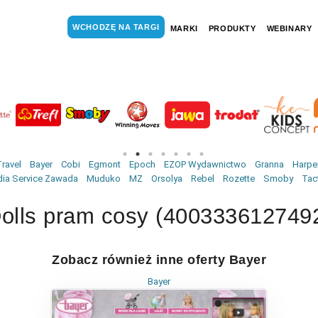
WCHODZĘ NA TARGI
MARKI
PRODUKTY
WEBINARY
ravel
Bayer
Cobi
Egmont
Epoch
EZOP Wydawnictwo
Granna
Harper
ia Service Zawada
Muduko
MZ
Orsolya
Rebel
Rozette
Smoby
Tac
olls pram cosy (400333612749
Zobacz również inne oferty Bayer
Bayer