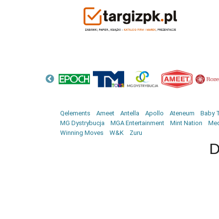
Qelements
Ameet
Antella
Apollo
Ateneum
Baby T
MG Dystrybucja
MGA Entertainment
Mint Nation
Med
Winning Moves
W&K
Zuru
D