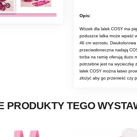
Opis:
Wózek dla lalek COSY ma pięk
poduszce lalka może wpaść w 
46 cm wzrostu. Dwukolorowa
przeciwsłoneczna nadają COS
torba na ramię oferują dużo 
potrzebne jest na wycieczkę 
lalek COSY można łatwo pro
złożyć aby go przenieść czy 
E PRODUKTY TEGO WYST