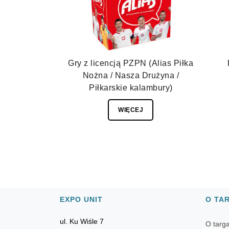
Gry z licencją PZPN (Alias Piłka
Nożna / Nasza Drużyna /
Piłkarskie kalambury)
WIĘCEJ
EXPO UNIT
O TA
ul. Ku Wiśle 7
O targ