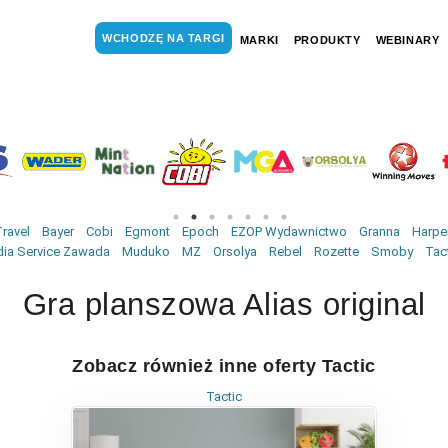
WCHODZĘ NA TARGI
MARKI
PRODUKTY
WEBINARY
ravel
Bayer
Cobi
Egmont
Epoch
EZOP Wydawnictwo
Granna
Harper
ia Service Zawada
Muduko
MZ
Orsolya
Rebel
Rozette
Smoby
Tac
Gra planszowa Alias original
Zobacz również inne oferty Tactic
Tactic