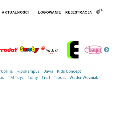
PL
|
AKTUALNOŚCI
LOGOWANIE
REJESTRACJA
Collins
Hipokampus
Jawa
Kids Concept
tic
TM Toys
Tomy
Trefl
Trodat
Wader-Woźniak