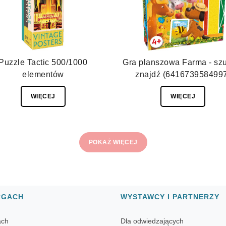
Puzzle Tactic 500/1000
Gra planszowa Farma - szu
elementów
znajdź (641673958499
WIĘCEJ
WIĘCEJ
POKAŻ WIĘCEJ
RGACH
WYSTAWCY I PARTNERZY
ach
Dla odwiedzających