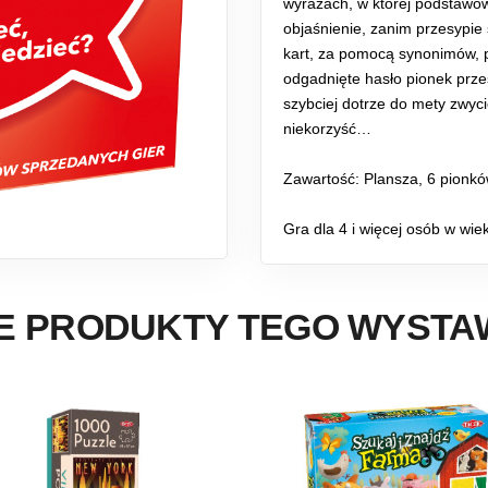
wyrazach, w której podstawow
objaśnienie, zanim przesypie 
kart, za pomocą synonimów, p
odgadnięte hasło pionek prze
szybciej dotrze do mety zwyci
niekorzyść…
Zawartość: Plansza, 6 pionków
Gra dla 4 i więcej osób w wie
E PRODUKTY TEGO WYST