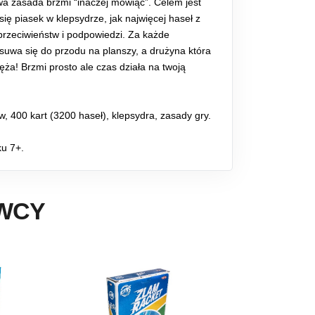
a zasada brzmi “inaczej mówiąc”. Celem jest
się piasek w klepsydrze, jak najwięcej haseł z
rzeciwieństw i podpowiedzi. Za każde
suwa się do przodu na planszy, a drużyna która
ęża! Brzmi prosto ale czas działa na twoją
, 400 kart (3200 haseł), klepsydra, zasady gry.
ku 7+.
AWCY