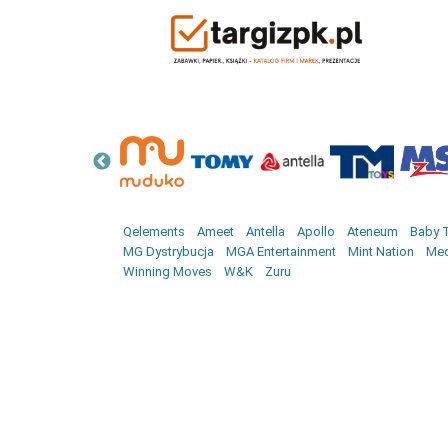
Qelements
Ameet
Antella
Apollo
Ateneum
Baby T
MG Dystrybucja
MGA Entertainment
Mint Nation
Med
Winning Moves
W&K
Zuru