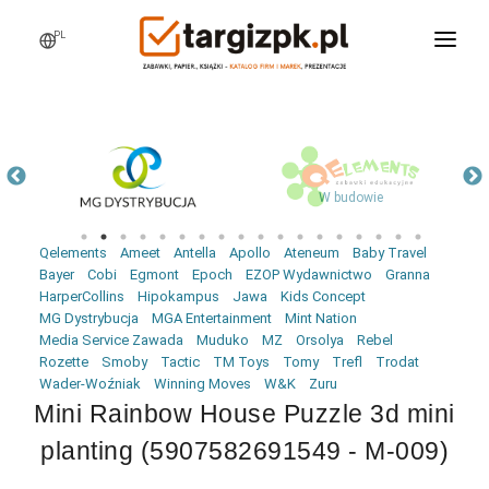
PL
WCHODZĘ NA TARGI
MARKI
PRODUKTY
W budowie
WEBINARY
Qelements
Ameet
Antella
Apollo
Ateneum
Baby Travel
AKTUALNOŚCI
Bayer
Cobi
Egmont
Epoch
EZOP Wydawnictwo
Granna
HarperCollins
Hipokampus
Jawa
Kids Concept
LOGOWANIE
MG Dystrybucja
MGA Entertainment
Mint Nation
Media Service Zawada
Muduko
MZ
Orsolya
Rebel
REJESTRACJA
Rozette
Smoby
Tactic
TM Toys
Tomy
Trefl
Trodat
Wader-Woźniak
Winning Moves
W&K
Zuru
Mini Rainbow House Puzzle 3d mini
planting (5907582691549 - M-009)