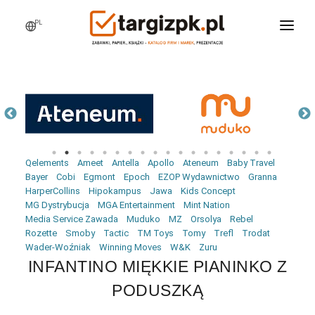
PL
WCHODZĘ NA TARGI
MARKI
PRODUKTY
WEBINARY
Qelements
Ameet
Antella
Apollo
Ateneum
Baby Travel
AKTUALNOŚCI
Bayer
Cobi
Egmont
Epoch
EZOP Wydawnictwo
Granna
HarperCollins
Hipokampus
Jawa
Kids Concept
LOGOWANIE
MG Dystrybucja
MGA Entertainment
Mint Nation
Media Service Zawada
Muduko
MZ
Orsolya
Rebel
REJESTRACJA
Rozette
Smoby
Tactic
TM Toys
Tomy
Trefl
Trodat
Wader-Woźniak
Winning Moves
W&K
Zuru
INFANTINO MIĘKKIE PIANINKO Z
PODUSZKĄ