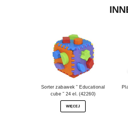
INN
Sorter zabawek " Educational
Pl
cube " 24 el. (42260)
WIĘCEJ