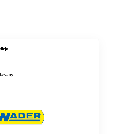
licja
dowany