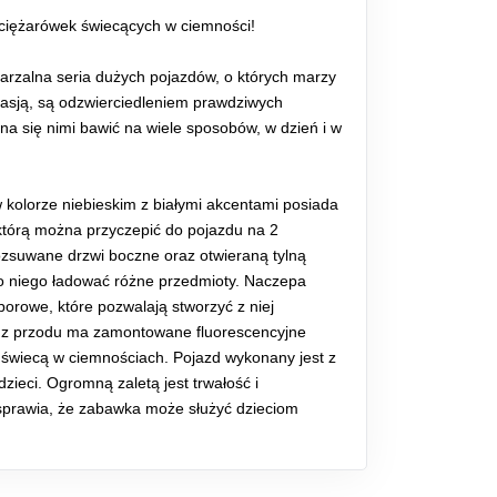
ciężarówek świecących w ciemności!
tarzalna seria dużych pojazdów, o których marzy
asją, są odzwierciedleniem prawdziwych
a się nimi bawić na wiele sposobów, w dzień i w
w kolorze niebieskim z białymi akcentami posiada
którą można przyczepić do pojazdu na 2
ozsuwane drzwi boczne oraz otwieraną tylną
do niego ładować różne przedmioty. Naczepa
rowe, które pozwalają stworzyć z niej
 z przodu ma zamontowane fluorescencyjne
u świecą w ciemnościach. Pojazd wykonany jest z
zieci. Ogromną zaletą jest trwałość i
 sprawia, że zabawka może służyć dzieciom