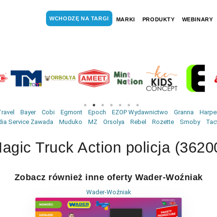
WCHODZĘ NA TARGI
MARKI
PRODUKTY
WEBINARY
ravel
Bayer
Cobi
Egmont
Epoch
EZOP Wydawnictwo
Granna
Harper
ia Service Zawada
Muduko
MZ
Orsolya
Rebel
Rozette
Smoby
Tac
agic Truck Action policja (3620
Zobacz również inne oferty Wader-Woźniak
Wader-Woźniak