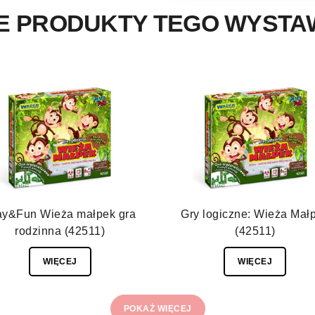
E PRODUKTY TEGO WYST
ay&Fun Wieża małpek gra
Gry logiczne: Wieża Mał
rodzinna (42511)
(42511)
WIĘCEJ
WIĘCEJ
POKAŻ WIĘCEJ