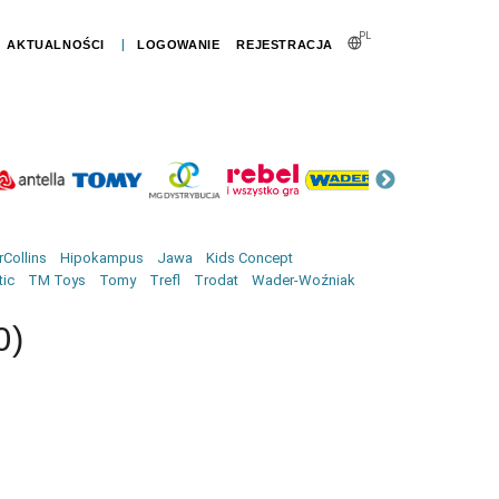
PL
|
AKTUALNOŚCI
LOGOWANIE
REJESTRACJA
Collins
Hipokampus
Jawa
Kids Concept
tic
TM Toys
Tomy
Trefl
Trodat
Wader-Woźniak
0)