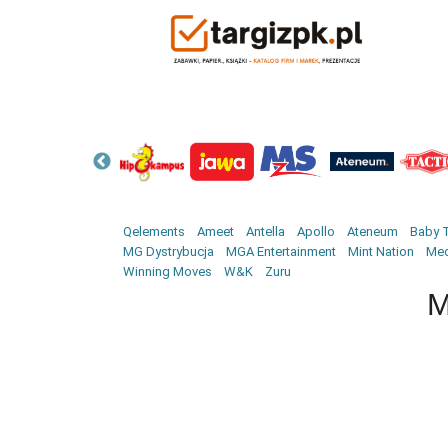
Qelements
Ameet
Antella
Apollo
Ateneum
Baby T
MG Dystrybucja
MGA Entertainment
Mint Nation
Med
Winning Moves
W&K
Zuru
M