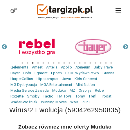
PL
WCHODZĘ NA TARGI
MARKI
PRODUKTY
WEBINARY
Qelements
Ameet
Antella
Apollo
Ateneum
Baby Travel
AKTUALNOŚCI
Bayer
Cobi
Egmont
Epoch
EZOP Wydawnictwo
Granna
HarperCollins
Hipokampus
Jawa
Kids Concept
LOGOWANIE
MG Dystrybucja
MGA Entertainment
Mint Nation
Media Service Zawada
Muduko
MZ
Orsolya
Rebel
REJESTRACJA
Rozette
Smoby
Tactic
TM Toys
Tomy
Trefl
Trodat
Wader-Woźniak
Winning Moves
W&K
Zuru
Wirus!2 Ewolucja (5904262950835)
Zobacz również inne oferty Muduko