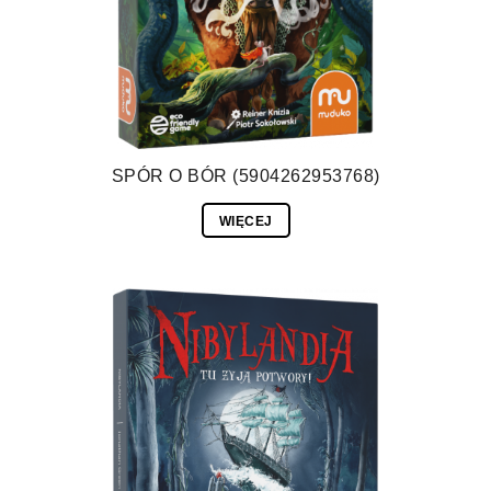
SPÓR O BÓR (5904262953768)
WIĘCEJ