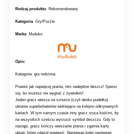
Rodzaj produktu
:
Rekomendowany
Kategoria
:
Gry/Puzzle
Marka
: Muduko
Opis:
Kategoria: gra rodzinna
Powieś jak najwięcej prania, nim nadejdzie deszcz! Spiesz
się, bo możesz nie wygrać z żywiołem!
Jeden gracz wiesza na sznurze (czyli denku pudełka)
ubrania superbohaterów widniejące na kolejno odkrywanych
kartach. W tym samym czasie inny gracz rzuca kośćmi, by
na wszystkich sześciu wyrzucić symbol deszczu. Gdy to
nastąpi, gracz kończy wieszanie prania i zgarnia karty
ubrań, które zdążył powiesić. Następuje kolej następnej