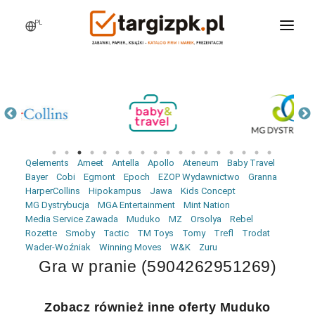
PL
WCHODZĘ NA TARGI
MARKI
PRODUKTY
WEBINARY
Qelements
Ameet
Antella
Apollo
Ateneum
Baby Travel
AKTUALNOŚCI
Bayer
Cobi
Egmont
Epoch
EZOP Wydawnictwo
Granna
HarperCollins
Hipokampus
Jawa
Kids Concept
LOGOWANIE
MG Dystrybucja
MGA Entertainment
Mint Nation
Media Service Zawada
Muduko
MZ
Orsolya
Rebel
REJESTRACJA
Rozette
Smoby
Tactic
TM Toys
Tomy
Trefl
Trodat
Wader-Woźniak
Winning Moves
W&K
Zuru
Gra w pranie (5904262951269)
Zobacz również inne oferty Muduko