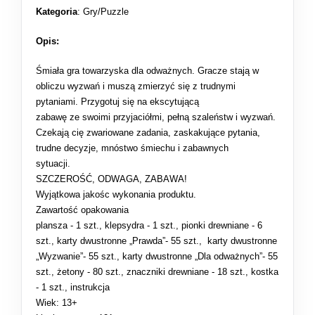
Kategoria
:
Gry/Puzzle
Opis:
Śmiała gra towarzyska dla odważnych. Gracze stają w
obliczu wyzwań i muszą zmierzyć się z trudnymi
pytaniami. Przygotuj się na ekscytującą
zabawę ze swoimi przyjaciółmi, pełną szaleństw i wyzwań.
Czekają cię zwariowane zadania, zaskakujące pytania,
trudne decyzje, mnóstwo śmiechu i zabawnych
sytuacji.
SZCZEROŚĆ, ODWAGA, ZABAWA!
Wyjątkowa jakośc wykonania produktu.
Zawartość opakowania
plansza - 1 szt., klepsydra - 1 szt., pionki drewniane - 6
szt., karty dwustronne „Prawda”- 55 szt., karty dwustronne
„Wyzwanie”- 55 szt., karty dwustronne „Dla odważnych”- 55
szt., żetony - 80 szt., znaczniki drewniane - 18 szt., kostka
- 1 szt., instrukcja
Wiek: 13+