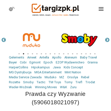
PL
WCHODZĘ NA TARGI
MARKI
PRODUKTY
WEBINARY
Qelements
Ameet
Antella
Apollo
Ateneum
Baby Travel
AKTUALNOŚCI
Bayer
Cobi
Egmont
Epoch
EZOP Wydawnictwo
Granna
HarperCollins
Hipokampus
Jawa
Kids Concept
LOGOWANIE
MG Dystrybucja
MGA Entertainment
Mint Nation
Media Service Zawada
Muduko
MZ
Orsolya
Rebel
REJESTRACJA
Rozette
Smoby
Tactic
TM Toys
Tomy
Trefl
Trodat
Wader-Woźniak
Winning Moves
W&K
Zuru
Prawda czy Wyzwanie
(5906018021097)