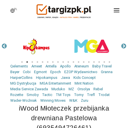
PL
WCHODZĘ NA TARGI
MARKI
PRODUKTY
WEBINARY
Qelements
Ameet
Antella
Apollo
Ateneum
Baby Travel
AKTUALNOŚCI
Bayer
Cobi
Egmont
Epoch
EZOP Wydawnictwo
Granna
HarperCollins
Hipokampus
Jawa
Kids Concept
LOGOWANIE
MG Dystrybucja
MGA Entertainment
Mint Nation
Media Service Zawada
Muduko
MZ
Orsolya
Rebel
REJESTRACJA
Rozette
Smoby
Tactic
TM Toys
Tomy
Trefl
Trodat
Wader-Woźniak
Winning Moves
W&K
Zuru
iWood Młoteczek przebijanka
drewniana Pastelowa
(6935494726461)