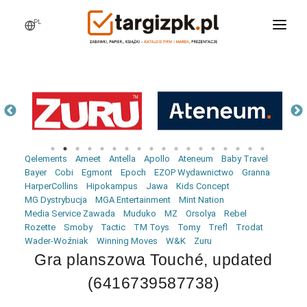
PL
WCHODZĘ NA TARGI
MARKI
PRODUKTY
WEBINARY
Qelements
Ameet
Antella
Apollo
Ateneum
Baby Travel
AKTUALNOŚCI
Bayer
Cobi
Egmont
Epoch
EZOP Wydawnictwo
Granna
HarperCollins
Hipokampus
Jawa
Kids Concept
LOGOWANIE
MG Dystrybucja
MGA Entertainment
Mint Nation
Media Service Zawada
Muduko
MZ
Orsolya
Rebel
REJESTRACJA
Rozette
Smoby
Tactic
TM Toys
Tomy
Trefl
Trodat
Wader-Woźniak
Winning Moves
W&K
Zuru
Gra planszowa Touché, updated
(6416739587738)