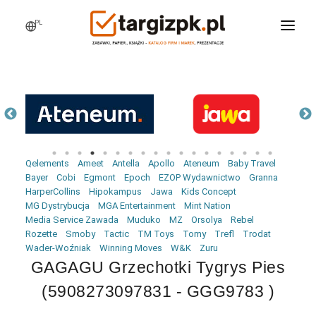
PL
WCHODZĘ NA TARGI
MARKI
PRODUKTY
WEBINARY
Qelements
Ameet
Antella
Apollo
Ateneum
Baby Travel
AKTUALNOŚCI
Bayer
Cobi
Egmont
Epoch
EZOP Wydawnictwo
Granna
HarperCollins
Hipokampus
Jawa
Kids Concept
LOGOWANIE
MG Dystrybucja
MGA Entertainment
Mint Nation
Media Service Zawada
Muduko
MZ
Orsolya
Rebel
REJESTRACJA
Rozette
Smoby
Tactic
TM Toys
Tomy
Trefl
Trodat
Wader-Woźniak
Winning Moves
W&K
Zuru
GAGAGU Grzechotki Tygrys Pies
(5908273097831 - GGG9783 )