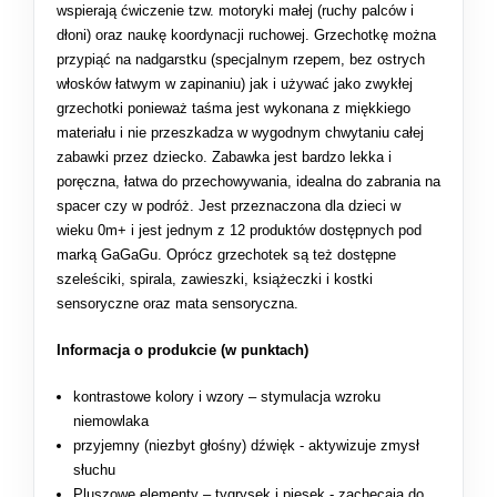
wspierają ćwiczenie tzw. motoryki małej (ruchy palców i
dłoni) oraz naukę koordynacji ruchowej. Grzechotkę można
przypiąć na nadgarstku (specjalnym rzepem, bez ostrych
włosków łatwym w zapinaniu) jak i używać jako zwykłej
grzechotki ponieważ taśma jest wykonana z miękkiego
materiału i nie przeszkadza w wygodnym chwytaniu całej
zabawki przez dziecko. Zabawka jest bardzo lekka i
poręczna, łatwa do przechowywania, idealna do zabrania na
spacer czy w podróż. Jest przeznaczona dla dzieci w
wieku 0m+ i jest jednym z 12 produktów dostępnych pod
marką GaGaGu. Oprócz grzechotek są też dostępne
szeleściki, spirala, zawieszki, książeczki i kostki
sensoryczne oraz mata sensoryczna.
Informacja o produkcie (w punktach)
kontrastowe kolory i wzory – stymulacja wzroku
niemowlaka
przyjemny (niezbyt głośny) dźwięk - aktywizuje zmysł
słuchu
Pluszowe elementy – tygrysek i piesek - zachęcają do