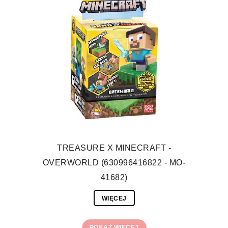
TREASURE X MINECRAFT -
OVERWORLD (630996416822 - MO-
41682)
WIĘCEJ
POKAŻ WIĘCEJ