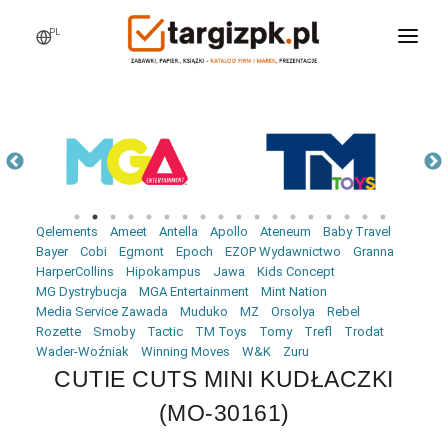
PL
WCHODZĘ NA TARGI
MARKI
PRODUKTY
WEBINARY
Qelements
Ameet
Antella
Apollo
Ateneum
Baby Travel
AKTUALNOŚCI
Bayer
Cobi
Egmont
Epoch
EZOP Wydawnictwo
Granna
HarperCollins
Hipokampus
Jawa
Kids Concept
LOGOWANIE
MG Dystrybucja
MGA Entertainment
Mint Nation
Media Service Zawada
Muduko
MZ
Orsolya
Rebel
REJESTRACJA
Rozette
Smoby
Tactic
TM Toys
Tomy
Trefl
Trodat
Wader-Woźniak
Winning Moves
W&K
Zuru
CUTIE CUTS MINI KUDŁACZKI
(MO-30161)