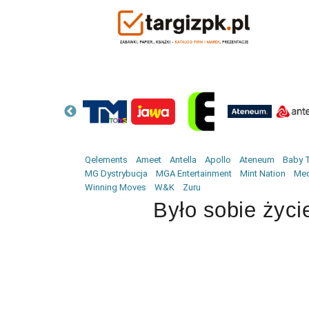
Qelements
Ameet
Antella
Apollo
Ateneum
Baby T
MG Dystrybucja
MGA Entertainment
Mint Nation
Med
Winning Moves
W&K
Zuru
Było sobie życi