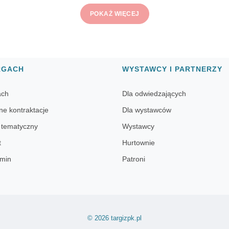
POKAŻ WIĘCEJ
RGACH
WYSTAWCY I PARTNERZY
ach
Dla odwiedzających
ne kontraktacje
Dla wystawców
 tematyczny
Wystawcy
t
Hurtownie
min
Patroni
© 2026 targizpk.pl