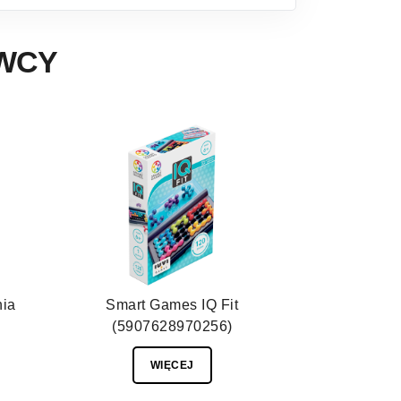
AWCY
nia
Smart Games IQ Fit
(5907628970256)
WIĘCEJ