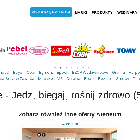
WCHODZĘ NA TARGI
MARKI
PRODUKTY
WEBINARY
ravel
Bayer
Cobi
Egmont
Epoch
EZOP Wydawnictwo
Granna
Harper
ia Service Zawada
Muduko
MZ
Orsolya
Rebel
Rozette
Smoby
Tac
e - Jedz, biegaj, rośnij zdrowo
Zobacz również inne oferty Ateneum
Ateneum