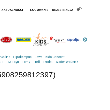
PL
|
AKTUALNOŚCI
LOGOWANIE
REJESTRACJA
W bu
Collins
Hipokampus
Jawa
Kids Concept
tic
TM Toys
Tomy
Trefl
Trodat
Wader-Woźniak
 (5908259812397)