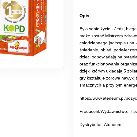
Opis:
Było sobie życie - Jedz, biega
może zostać Mistrzem zdrowe
całodziennego jadłospisu na k
śniadanie, obiad, podwieczore
dzieci odpowiadają na pytani
oraz funkcjonowania organizm
dzięki którym układają 5 zbi
gry kształtuje zdrowe nawyki
smacznych a przy tym energe
https://www.ateneum.pl/pozy
Producent/Wydawnictwo: Hi
Dystrybutor: Ateneum