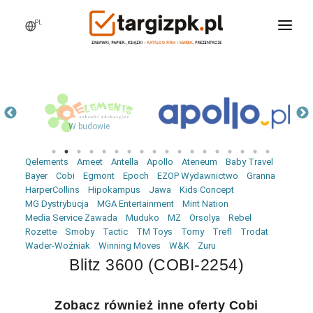
PL
WCHODZĘ NA TARGI
MARKI
PRODUKTY
WEBINARY
Qelements
Ameet
Antella
Apollo
Ateneum
Baby Travel
AKTUALNOŚCI
Bayer
Cobi
Egmont
Epoch
EZOP Wydawnictwo
Granna
HarperCollins
Hipokampus
Jawa
Kids Concept
LOGOWANIE
MG Dystrybucja
MGA Entertainment
Mint Nation
Media Service Zawada
Muduko
MZ
Orsolya
Rebel
REJESTRACJA
Rozette
Smoby
Tactic
TM Toys
Tomy
Trefl
Trodat
Wader-Woźniak
Winning Moves
W&K
Zuru
Blitz 3600 (COBI-2254)
Zobacz również inne oferty Cobi