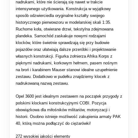
nadrukami, które nie ścierają się nawet w trakcie
intensywnego użytkowania. Konstrukcja w wyjątkowy
sposób odzwierciedla oryginalne kształty swojego
historycznego pierwowzoru w modelarskiej skali 1:35.
Ruchome koła, otwierane drzwi, tekstylna zdejmowana
plandeka. Samochód zaskakuje nowymi rodzajami
klocków, które świetnie sprawdzają się przy budowie
pojazdów oraz ułatwiają dalsze przeróbki i projektowanie
własnych konstrukcji. Figurka żołnierza Afrika Korps z
pięknymi nadrukami, korkowym hełmem, pasem nośnym
na broń i karabinem Mauser stanowi idealne uzupełnienie
zestawu. Dodatkowo w pudełku znajdziemy klocek z
nadrukowaną nazwą zestawu.
Opel 3600 jest idealnym zestawem na początek przygody z
polskimi klockami konstrukcyjnymi COBI. Pozycja
obowiązkowa dla miłośników militariów, motoryzacji i
historii. Osobno istnieje możliwość zakupienia armaty PAK
40, którą można podłączyć do ciężarówki!
272 wysokiej jakości elementy