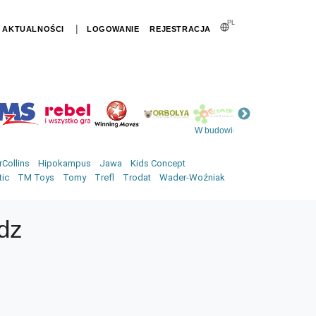
PL
|
AKTUALNOŚCI
LOGOWANIE
REJESTRACJA
W budowie
Collins
Hipokampus
Jawa
Kids Concept
tic
TM Toys
Tomy
Trefl
Trodat
Wader-Woźniak
dz