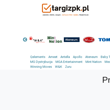
Qelements
Ameet
Antella
Apollo
Ateneum
Baby T
MG Dystrybucja
MGA Entertainment
Mint Nation
Med
Winning Moves
W&K
Zuru
P