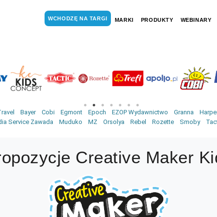
WCHODZĘ NA TARGI
MARKI
PRODUKTY
WEBINARY
ravel
Bayer
Cobi
Egmont
Epoch
EZOP Wydawnictwo
Granna
Harper
ia Service Zawada
Muduko
MZ
Orsolya
Rebel
Rozette
Smoby
Tac
ropozycje Creative Maker Ki