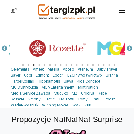
PL
WCHODZĘ NA TARGI
MARKI
PRODUKTY
WEBINARY
Qelements
Ameet
Antella
Apollo
Ateneum
Baby Travel
AKTUALNOŚCI
Bayer
Cobi
Egmont
Epoch
EZOP Wydawnictwo
Granna
HarperCollins
Hipokampus
Jawa
Kids Concept
LOGOWANIE
MG Dystrybucja
MGA Entertainment
Mint Nation
Media Service Zawada
Muduko
MZ
Orsolya
Rebel
REJESTRACJA
Rozette
Smoby
Tactic
TM Toys
Tomy
Trefl
Trodat
Wader-Woźniak
Winning Moves
W&K
Zuru
Propozycje Na!Na!Na! Surprise