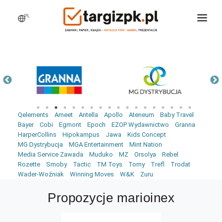
PL
WCHODZĘ NA TARGI
MARKI
PRODUKTY
WEBINARY
Qelements
Ameet
Antella
Apollo
Ateneum
Baby Travel
AKTUALNOŚCI
Bayer
Cobi
Egmont
Epoch
EZOP Wydawnictwo
Granna
HarperCollins
Hipokampus
Jawa
Kids Concept
LOGOWANIE
MG Dystrybucja
MGA Entertainment
Mint Nation
Media Service Zawada
Muduko
MZ
Orsolya
Rebel
REJESTRACJA
Rozette
Smoby
Tactic
TM Toys
Tomy
Trefl
Trodat
Wader-Woźniak
Winning Moves
W&K
Zuru
Propozycje marioinex