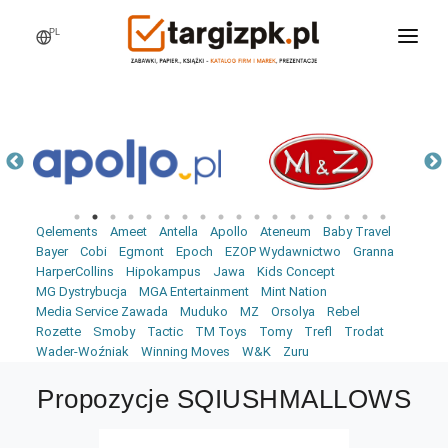
PL
WCHODZĘ NA TARGI
MARKI
PRODUKTY
WEBINARY
Qelements
Ameet
Antella
Apollo
Ateneum
Baby Travel
AKTUALNOŚCI
Bayer
Cobi
Egmont
Epoch
EZOP Wydawnictwo
Granna
HarperCollins
Hipokampus
Jawa
Kids Concept
LOGOWANIE
MG Dystrybucja
MGA Entertainment
Mint Nation
Media Service Zawada
Muduko
MZ
Orsolya
Rebel
REJESTRACJA
Rozette
Smoby
Tactic
TM Toys
Tomy
Trefl
Trodat
Wader-Woźniak
Winning Moves
W&K
Zuru
Propozycje SQIUSHMALLOWS