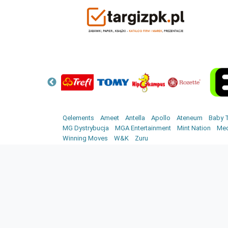
Qelements
Ameet
Antella
Apollo
Ateneum
Baby T
MG Dystrybucja
MGA Entertainment
Mint Nation
Med
Winning Moves
W&K
Zuru