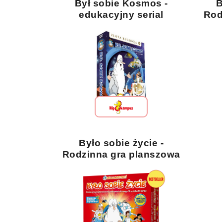
Był sobie Kosmos -
B
edukacyjny serial
Rod
animowany w reżyserii
Alberta Barille
Było sobie życie -
Rodzinna gra planszowa