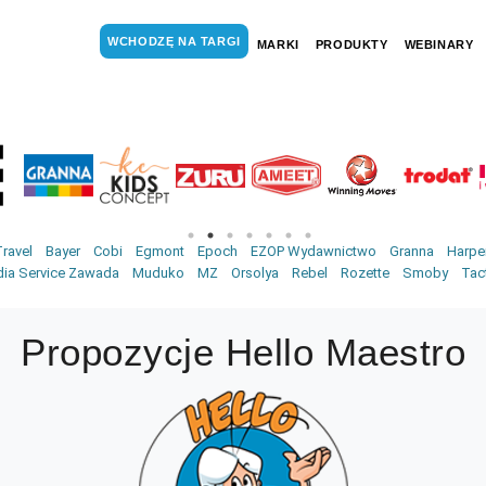
WCHODZĘ NA TARGI
MARKI
PRODUKTY
WEBINARY
ravel
Bayer
Cobi
Egmont
Epoch
EZOP Wydawnictwo
Granna
Harper
ia Service Zawada
Muduko
MZ
Orsolya
Rebel
Rozette
Smoby
Tac
Propozycje Hello Maestro