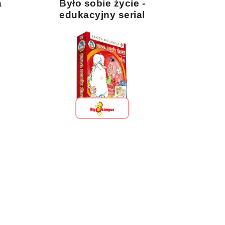
a
Było sobie życie -
edukacyjny serial
animowany w reżyserii
Alberta Barille