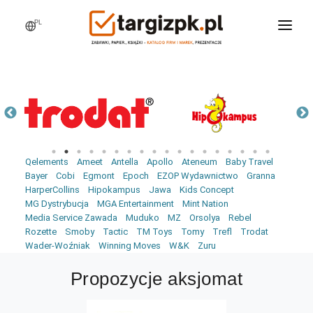
PL
WCHODZĘ NA TARGI
MARKI
PRODUKTY
WEBINARY
Qelements
Ameet
Antella
Apollo
Ateneum
Baby Travel
AKTUALNOŚCI
Bayer
Cobi
Egmont
Epoch
EZOP Wydawnictwo
Granna
HarperCollins
Hipokampus
Jawa
Kids Concept
LOGOWANIE
MG Dystrybucja
MGA Entertainment
Mint Nation
Media Service Zawada
Muduko
MZ
Orsolya
Rebel
REJESTRACJA
Rozette
Smoby
Tactic
TM Toys
Tomy
Trefl
Trodat
Wader-Woźniak
Winning Moves
W&K
Zuru
Propozycje aksjomat